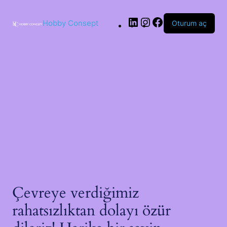
Hobby Consept
Oturum aç
Çevreye verdiğimiz
rahatsızlıktan dolayı özür