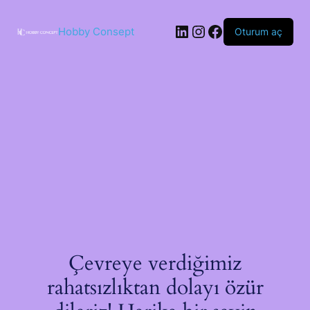
İçeriğe
geç
LinkedIn
Instagram
Facebook
Hobby Consept
Oturum aç
Çevreye verdiğimiz
rahatsızlıktan dolayı özür