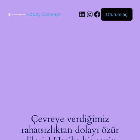
İçeriğe
geç
LinkedIn
Instagram
Facebook
Hobby Consept
Oturum aç
Çevreye verdiğimiz
rahatsızlıktan dolayı özür